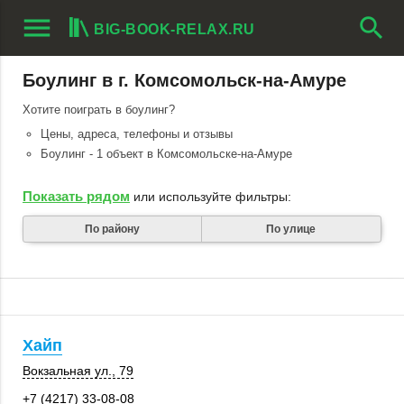
menu
search
BIG-BOOK-RELAX.RU
Боулинг в г. Комсомольск-на-Амуре
Хотите поиграть в боулинг?
Цены, адреса, телефоны и отзывы
Боулинг - 1 объект в Комсомольске-на-Амуре
Показать рядом
или используйте фильтры:
По району
По улице
Хайп
Вокзальная ул., 79
+7 (4217) 33-08-08